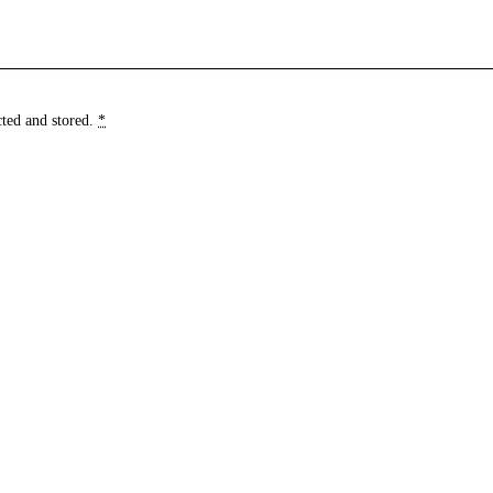
cted and stored
.
*