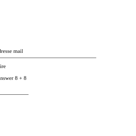
ivez-vous à notre news
 answer
8
+
8
Accepter
la politique de confidentialité.
.