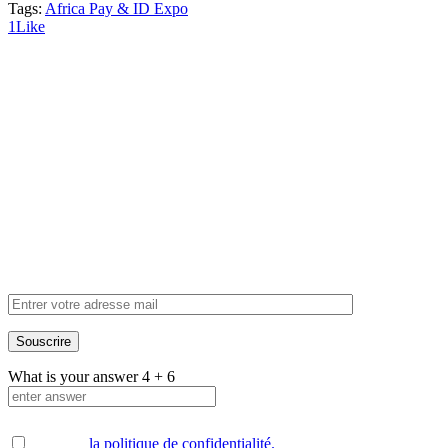
Tags:
Africa Pay & ID Expo
1
Like
Inscrivez-vous à
notre newsletter
What is your answer
4
+
6
Accepter
la politique de confidentialité.
.