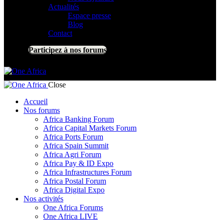
Actualités
Espace presse
Blog
Contact
Participez à nos forums
Close
Accueil
Nos forums
Africa Banking Forum
Africa Capital Markets Forum
Africa Ports Forum
Africa Spain Summit
Africa Agri Forum
Africa Pay & ID Expo
Africa Infrastructures Forum
Africa Postal Forum
Africa Digital Expo
Nos activités
One Africa Forums
One Africa LIVE