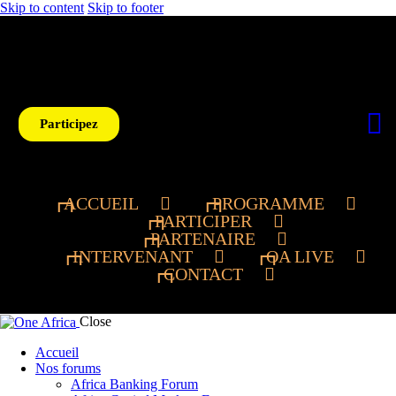
Skip to content
Skip to footer
Participez
ACCUEIL
PROGRAMME
PARTICIPER
PARTENAIRE
INTERVENANT
OA LIVE
CONTACT
Close
Accueil
Nos forums
Africa Banking Forum