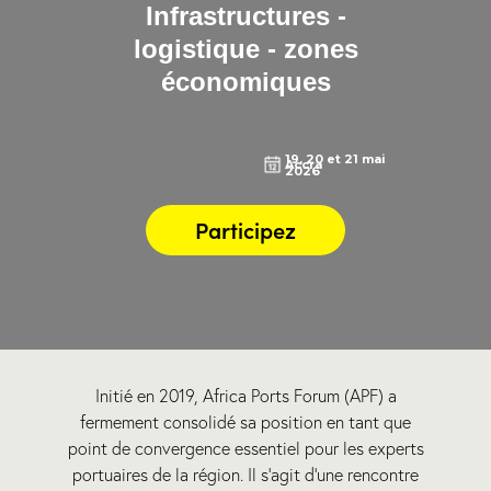
I
n
f
r
a
s
t
r
u
c
t
u
r
e
s
-
l
o
g
i
s
t
i
q
u
e
-
z
o
n
e
s
é
c
o
n
o
m
i
q
u
e
s
19, 20 et 21 mai
Accra
2026
Participez
Initié en 2019, Africa Ports Forum (APF) a
fermement consolidé sa position en tant que
point de convergence essentiel pour les experts
portuaires de la région. Il s’agit d’une rencontre