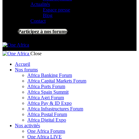
Actualités
Espace presse
Blog
Contact
Participez à nos forums
Close
Accueil
Nos forums
Africa Banking Forum
Africa Capital Markets Forum
Africa Ports Forum
Africa Spain Summit
Africa Agri Forum
Africa Pay & ID Expo
Africa Infrastructures Forum
Africa Postal Forum
Africa Digital Expo
Nos activités
One Africa Forums
One Africa LIVE