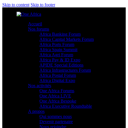
Skip to content
Skip to footer
Accueil
Nos forums
Africa Banking Forum
Africa Capital Markets Forum
Africa Ports Forum
Africa Spain Summit
Africa Agri Forum
Africa Pay & ID Expo
APIDE Special Editions
Africa Infrastructures Forum
Africa Postal Forum
Africa Digital Expo
Nos activités
One Africa Forums
One Africa LIVE
One Africa Bespoke
Africa Executive Roundtable
A propos
Qui sommes nous
Devenir partenaire
Nous rejoindre