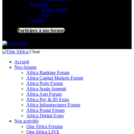
Actualités
Espace presse
Blog
Contact
Participez à nos forums
Close
Accueil
Nos forums
Africa Banking Forum
Africa Capital Markets Forum
Africa Ports Forum
Africa Spain Summit
Africa Agri Forum
Africa Pay & ID Expo
Africa Infrastructures Forum
Africa Postal Forum
Africa Digital Expo
Nos activités
One Africa Forums
One Africa LIVE