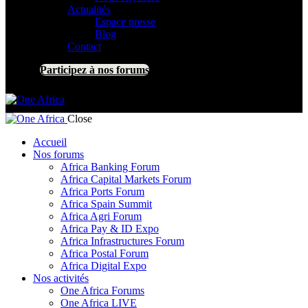
Actualités
Espace presse
Blog
Contact
Participez à nos forums
Close
Accueil
Nos forums
Africa Banking Forum
Africa Capital Markets Forum
Africa Ports Forum
Africa Spain Summit
Africa Agri Forum
Africa Pay & ID Expo
Africa Infrastructures Forum
Africa Postal Forum
Africa Digital Expo
Nos activités
One Africa Forums
One Africa LIVE