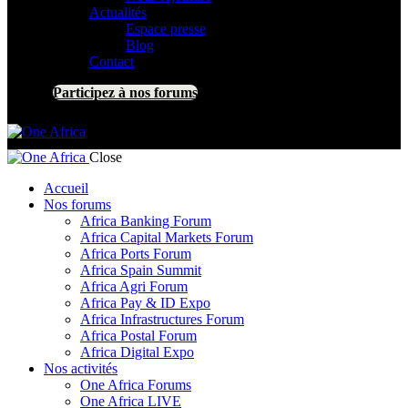
Actualités
Espace presse
Blog
Contact
Participez à nos forums
Close
Accueil
Nos forums
Africa Banking Forum
Africa Capital Markets Forum
Africa Ports Forum
Africa Spain Summit
Africa Agri Forum
Africa Pay & ID Expo
Africa Infrastructures Forum
Africa Postal Forum
Africa Digital Expo
Nos activités
One Africa Forums
One Africa LIVE