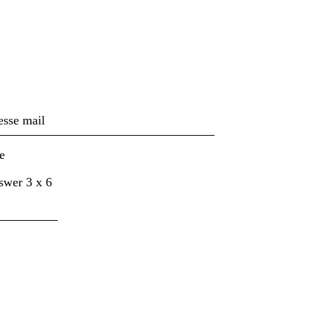
ivez-vous à notre news
nswer
3
x
6
Accepter
la politique de confidentialité.
.